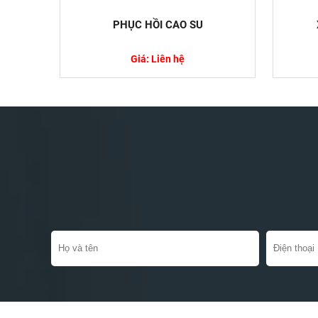
PHỤC HỒI CAO SU
Giá: Liên hệ
Chất Nhũ H
Sống
Chất nhũ hó
thực phẩm v
hiểu...
Hướng Dẫn 
Khẩu
Việc khai b
với các doa