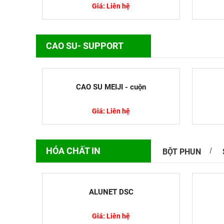
Giá: Liên hệ
CAO SU- SUPPORT
NMP Là Gì?
Và Cách S
N-Methyl-2-
CAO SU MEIJI - cuộn
trọng, được
như hóa...
Giá: Liên hệ
HÓA CHẤT IN
BỘT PHUN
Tìm Hiểu 
Máy so màu 
ALUNET DSC
và pha trộn
hưởng...
Giá: Liên hệ