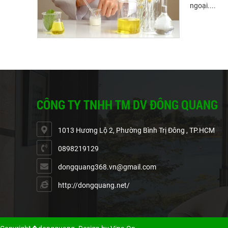
ngoại....
Cồn Công N
Trong Sản 
Cồn công ng
CÔNG TY TNHH TM DV ĐÔNG QUANG
ngành sản x
1013 Hương Lộ 2, Phường Bình Trị Đông , TP.HCM
0898219129
dongquang368.vn@gmail.com
http://dongquang.net/
Hướng Dẫn
An toàn hóa
vận chuyển h