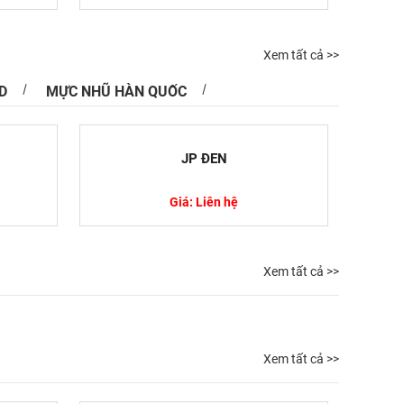
Xem tất cả >>
D
MỰC NHŨ HÀN QUỐC
JP ĐEN
Giá: Liên hệ
Xem tất cả >>
Xem tất cả >>