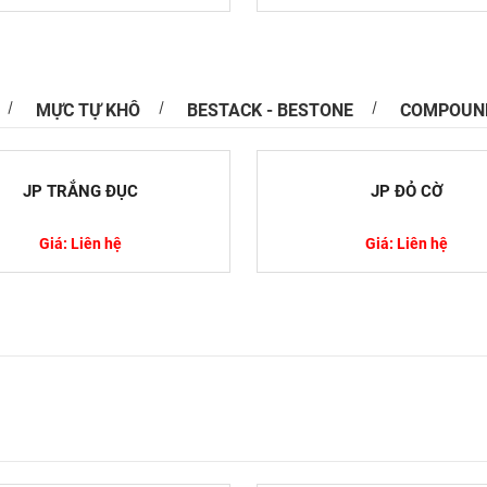
MỰC TỰ KHÔ
BESTACK - BESTONE
COMPOUN
 Sử Dụng Thuốc, Hóa Chất Trong Nuôi Trồng
JP TRẮNG ĐỤC
JP ĐỎ CỜ
ực nuôi trồng thủy sản, nhiều người nuôi chưa
 thuật quản lý và chăm sóc sức khỏe cho động...
Giá: Liên hệ
Giá: Liên hệ
ại Kim Loại Nặng Độc Hại Trong Nước và
 Hiệu Quả
ng độc hại là một trong những vấn đề nghiêm
ghiên cứu rộng rãi trên thế giới. Chúng có thể...