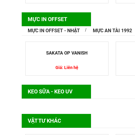
MỰC IN OFFSET
MỰC IN OFFSET - NHẬT
MỰC AN TÀI 1992
Nguyên Tắc
Thủy Sản
SAKATA OP VANISH
Trong lĩnh v
nắm vững kỹ
Giá: Liên hệ
KEO SỮA - KEO UV
Top Các Lo
Cách Xử Lý
VẬT TƯ KHÁC
Kim loại nặ
trọng được n