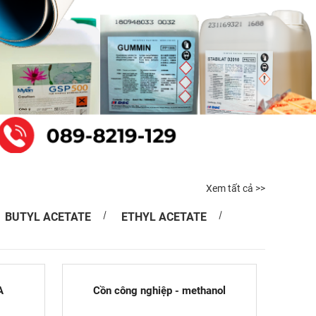
Xem tất cả >>
BUTYL ACETATE
ETHYL ACETATE
A
Cồn công nghiệp - methanol