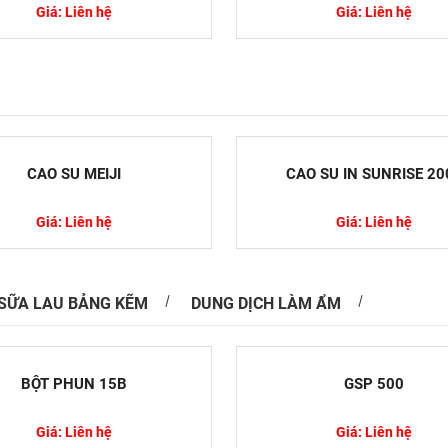
Giá: Liên hệ
Giá: Liên hệ
 Khám Phá Toàn Diện Tính Chất, Ứng Dụng
ử Dụng An Toàn
Pyrrolidone (NMP) là một dung môi hữu cơ quan
CAO SU MEIJI
CAO SU IN SUNRISE 20
 sử dụng rộng rãi trong nhiều ngành công nghiệp
Giá: Liên hệ
Giá: Liên hệ
SỮA LAU BẢNG KẼM
DUNG DỊCH LÀM ẨM
Nguyên Lý Hoạt Động Của Máy So Màu
là một giải pháp quan trọng trong việc phối màu
BỘT PHUN 15B
GSP 500
 màu sắc trong sản xuất. Màu sắc không chỉ ảnh
Giá: Liên hệ
Giá: Liên hệ