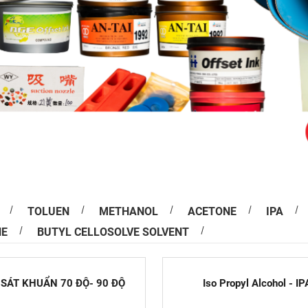
n In Offset bị lệch màu
ình in ấn việc bị lệch màu trên ấn phẩm so với bản
sự cố rất thường gặp. Màu sắc có thể...
TOLUEN
METHANOL
ACETONE
IPA
NE
BUTYL CELLOSOLVE SOLVENT
in ấn truyền thống và hiện đại
n ấn đóng vai trò không nhỏ trong việc làm phong
m, kích thích nhu cầu mua hàng của người dùng.
SÁT KHUẨN 70 ĐỘ- 90 ĐỘ
Iso Propyl Alcohol - IP