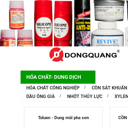
Nguyên nhâ
Trong quá tr
thiết kế là 
HÓA CHẤT- DUNG DỊCH
HÓA CHẤT CÔNG NGHIỆP
CỒN SÁT KHUẨN
DẦU ÔNG GIÀ
NHỚT THỦY LỰC
XYLE
Công nghệ 
Công nghệ i
phú sản phẩ
Toluen - Dung môi pha sơn
CỒN 
Vì...