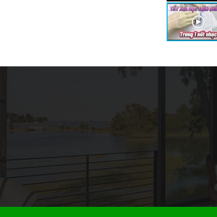
ghiệp: Khái Niệm, Các Loại và Ứng Dụng
Xuất
hiệp là một thành phần quan trọng trong nhiều
uất, từ hóa chất, dược phẩm đến thực phẩm và...
 An Toàn Vận Chuyển Hóa Chất Công Nghiệp
 chất là một yếu tố quan trọng trong quá trình
óa chất công nghiệp. Để giảm thiểu rủi ro, các...