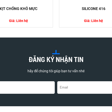
XỊT CHỐNG KHÔ MỰC
SILICONE 416
Giá: Liên hệ
Giá: Liên hệ
óa Là Gì? Tác Dụng Và Ứng Dụng Trong Đời
a là một thành phần phổ biến trong nhiều loại
à mỹ phẩm. Tuy nhiên, nhiều người vẫn chưa
ĐĂNG KÝ NHẬN TIN
hãy để chúng tôi giúp bạn tư vấn nhé
Chi Tiết Về Thủ Tục Khai Báo Hóa Chất Nhập
áo hóa chất nhập khẩu là một bước quan trọng đối
nh nghiệp khi nhập khẩu hóa chất vào thị trường...