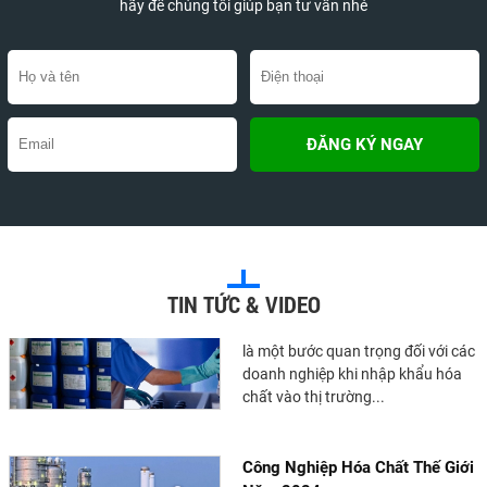
nghiên cứu rộng rãi trên thế giới.
hãy để chúng tôi giúp bạn tư vấn nhé
Chúng có thể...
Chất Nhũ Hóa Là Gì? Tác Dụng
Và Ứng Dụng Trong Đời Sống
Chất nhũ hóa là một thành phần
phổ biến trong nhiều loại thực
phẩm và mỹ phẩm. Tuy nhiên,
nhiều người vẫn chưa hiểu...
Hướng Dẫn Chi Tiết Về Thủ Tục
TIN TỨC & VIDEO
Khai Báo Hóa Chất Nhập Khẩu
Việc khai báo hóa chất nhập khẩu
là một bước quan trọng đối với các
doanh nghiệp khi nhập khẩu hóa
chất vào thị trường...
Công Nghiệp Hóa Chất Thế Giới