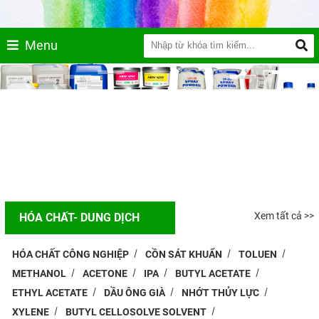
Menu
Xem tất cả >>
HÓA CHẤT- DUNG DỊCH
HÓA CHẤT CÔNG NGHIỆP
CỒN SÁT KHUẨN
TOLUEN
METHANOL
ACETONE
IPA
BUTYL ACETATE
ETHYL ACETATE
DẦU ÔNG GIÀ
NHỚT THỦY LỰC
XYLENE
BUTYL CELLOSOLVE SOLVENT