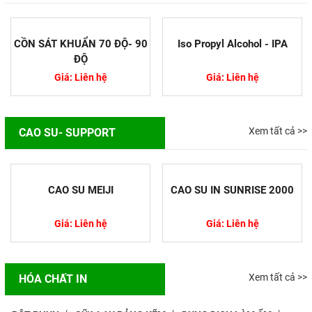
CỒN SÁT KHUẨN 70 ĐỘ- 90
Iso Propyl Alcohol - IPA
ĐỘ
Giá: Liên hệ
Giá: Liên hệ
Xem tất cả >>
CAO SU- SUPPORT
CAO SU MEIJI
CAO SU IN SUNRISE 2000
Giá: Liên hệ
Giá: Liên hệ
Nguyên nhân In Offset bị lệch
màu
Trong quá trình in ấn việc bị lệch
Xem tất cả >>
HÓA CHẤT IN
màu trên ấn phẩm so với bản thiết
kế là sự cố rất thường gặp. Màu