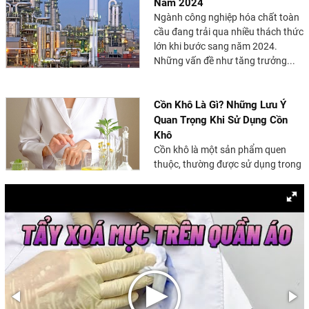
Năm 2024
Ngành công nghiệp hóa chất toàn
cầu đang trải qua nhiều thách thức
lớn khi bước sang năm 2024.
Những vấn đề như tăng trưởng...
Cồn Khô Là Gì? Những Lưu Ý
Quan Trọng Khi Sử Dụng Cồn
Khô
Cồn khô là một sản phẩm quen
thuộc, thường được sử dụng trong
các nhà hàng lẩu nướng, quán ăn,
và các chuyến dã ngoại....
Cồn Công Nghiệp: Khái Niệm,
Các Loại và Ứng Dụng Trong
Sản Xuất
Cồn công nghiệp là một thành
phần quan trọng trong nhiều