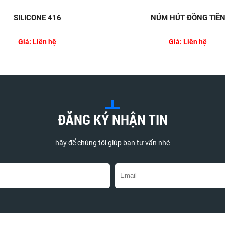
SILICONE 416
NÚM HÚT ĐỒNG TIỀ
Giá: Liên hệ
Giá: Liên hệ
Chi Tiết Về Thủ Tục Khai Báo Hóa Chất Nhập
áo hóa chất nhập khẩu là một bước quan trọng đối
nh nghiệp khi nhập khẩu hóa chất vào thị trường...
ĐĂNG KÝ NHẬN TIN
hãy để chúng tôi giúp bạn tư vấn nhé
ệp Hóa Chất Thế Giới Năm 2024
nghiệp hóa chất toàn cầu đang trải qua nhiều
lớn khi bước sang năm 2024. Những vấn đề như
..