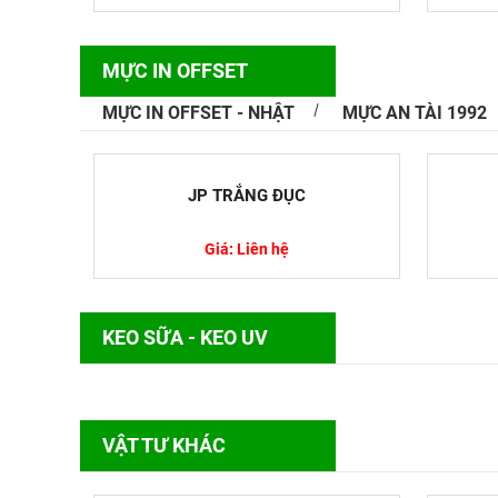
MỰC IN OFFSET
MỰC IN OFFSET - NHẬT
MỰC AN TÀI 1992
Top Các Lo
Cách Xử Lý
JP TRẮNG ĐỤC
Kim loại nặ
trọng được n
Giá: Liên hệ
KEO SỮA - KEO UV
Chất Nhũ H
Sống
VẬT TƯ KHÁC
Chất nhũ hó
thực phẩm v
hiểu...