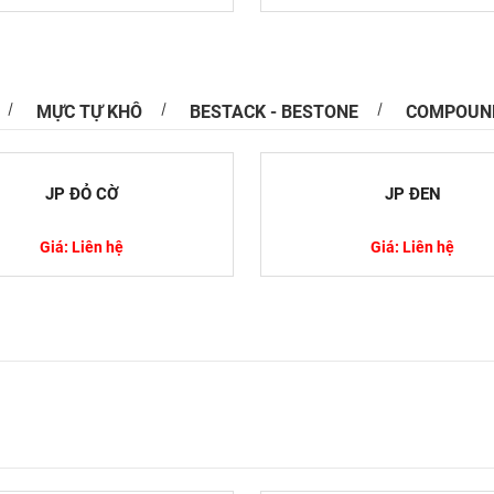
MỰC TỰ KHÔ
BESTACK - BESTONE
COMPOUN
ại Kim Loại Nặng Độc Hại Trong Nước và
 Hiệu Quả
JP ĐỎ CỜ
JP ĐEN
ng độc hại là một trong những vấn đề nghiêm
ghiên cứu rộng rãi trên thế giới. Chúng có thể...
Giá: Liên hệ
Giá: Liên hệ
óa Là Gì? Tác Dụng Và Ứng Dụng Trong Đời
a là một thành phần phổ biến trong nhiều loại
à mỹ phẩm. Tuy nhiên, nhiều người vẫn chưa