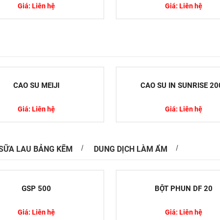
Giá: Liên hệ
Giá: Liên hệ
Nguyên Lý Hoạt Động Của Máy So Màu
là một giải pháp quan trọng trong việc phối màu
 màu sắc trong sản xuất. Màu sắc không chỉ ảnh
CAO SU MEIJI
CAO SU IN SUNRISE 20
Giá: Liên hệ
Giá: Liên hệ
SỮA LAU BẢNG KẼM
DUNG DỊCH LÀM ẨM
 Sử Dụng Thuốc, Hóa Chất Trong Nuôi Trồng
GSP 500
BỘT PHUN DF 20
ực nuôi trồng thủy sản, nhiều người nuôi chưa
 thuật quản lý và chăm sóc sức khỏe cho động...
Giá: Liên hệ
Giá: Liên hệ