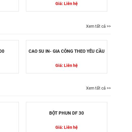
Giá: Liên hệ
Xem tất cả >>
00
CAO SU IN- GIA CÔNG THEO YÊU CẦU
Giá: Liên hệ
Xem tất cả >>
BỘT PHUN DF 30
DUNG DI
Giá: Liên hệ