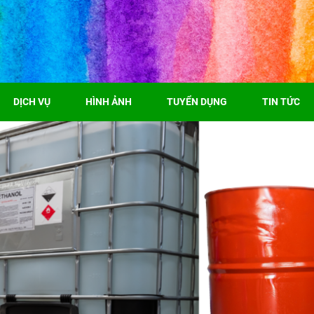
DỊCH VỤ
HÌNH ẢNH
TUYỂN DỤNG
TIN TỨC
n In Offset bị lệch màu
ình in ấn việc bị lệch màu trên ấn phẩm so với bản
sự cố rất thường gặp. Màu sắc có thể...