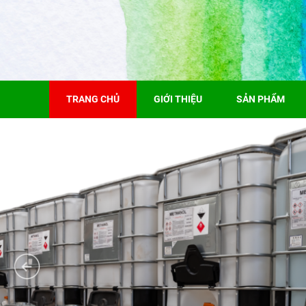
TRANG CHỦ
GIỚI THIỆU
SẢN PHẨM
Nguyên nhâ
Trong quá tr
thiết kế là 