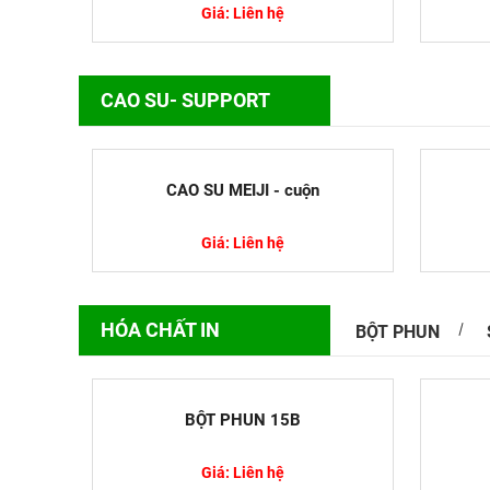
Giá: Liên hệ
CAO SU- SUPPORT
Tìm Hiểu 
Máy so màu 
và pha trộn
CAO SU MEIJI - cuộn
hưởng...
Giá: Liên hệ
HÓA CHẤT IN
BỘT PHUN
Nguyên Tắc
Thủy Sản
BỘT PHUN 15B
Trong lĩnh v
nắm vững kỹ
Giá: Liên hệ