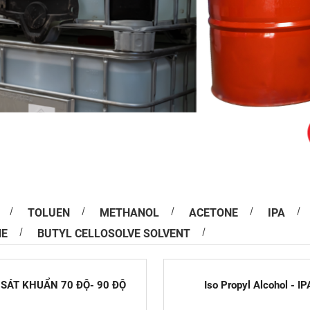
in ấn truyền thống và hiện đại
n ấn đóng vai trò không nhỏ trong việc làm phong
m, kích thích nhu cầu mua hàng của người dùng.
TOLUEN
METHANOL
ACETONE
IPA
NE
BUTYL CELLOSOLVE SOLVENT
 Khám Phá Toàn Diện Tính Chất, Ứng Dụng
ử Dụng An Toàn
Pyrrolidone (NMP) là một dung môi hữu cơ quan
SÁT KHUẨN 70 ĐỘ- 90 ĐỘ
Iso Propyl Alcohol - IP
 sử dụng rộng rãi trong nhiều ngành công nghiệp