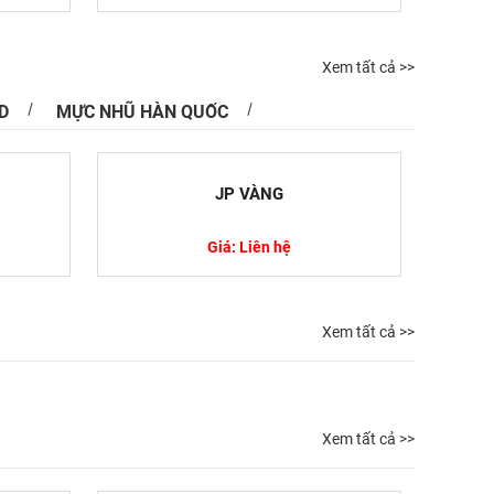
Xem tất cả >>
D
MỰC NHŨ HÀN QUỐC
JP VÀNG
Giá: Liên hệ
Xem tất cả >>
Xem tất cả >>