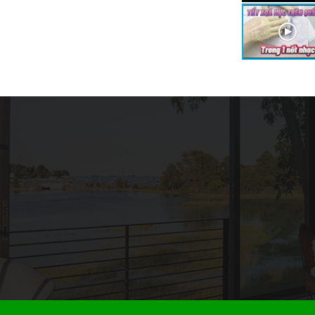
 An Toàn Vận Chuyển Hóa Chất Công Nghiệp
 chất là một yếu tố quan trọng trong quá trình
óa chất công nghiệp. Để giảm thiểu rủi ro, các...
a Chất Là Gì? Cách Sử Dụng Mã CAS Hiệu
ột yếu tố quan trọng trong việc quản lý và định
 chất. Hiểu rõ về mã CAS sẽ giúp bạn làm việc...