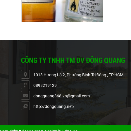
Hướng Dẫn
An toàn hóa
vận chuyển h
CÔNG TY TNHH TM DV ĐÔNG QUANG
1013 Hương Lộ 2, Phường Bình Trị Đông , TP.HCM
0898219129
dongquang368.vn@gmail.com
http://dongquang.net/
Mã CAS Hó
Quả
Mã CAS là m
danh các hóa