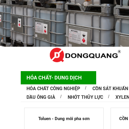
Công nghệ 
Công nghệ i
phú sản phẩ
Vì...
HÓA CHẤT- DUNG DỊCH
HÓA CHẤT CÔNG NGHIỆP
CỒN SÁT KHUẨN
DẦU ÔNG GIÀ
NHỚT THỦY LỰC
XYLE
NMP Là Gì?
Và Cách S
N-Methyl-2-
Toluen - Dung môi pha sơn
CỒN 
trọng, được
như hóa...