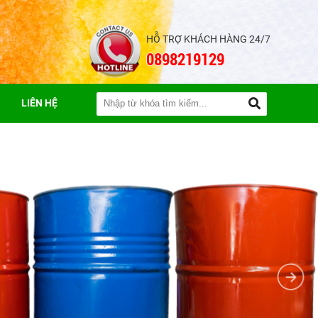
HỖ TRỢ KHÁCH HÀNG 24/7
0898219129
LIÊN HỆ