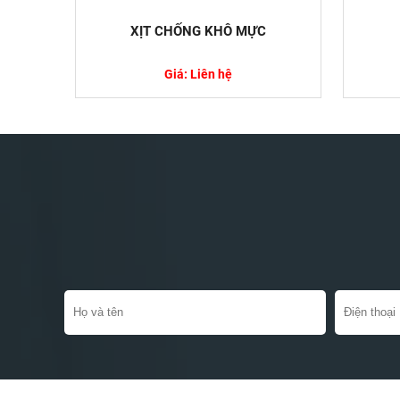
XỊT CHỐNG KHÔ MỰC
Giá: Liên hệ
Hướng Dẫn 
Khẩu
Việc khai b
với các doa
Công Nghi
Ngành công 
thách thức 
tăng trưởng.