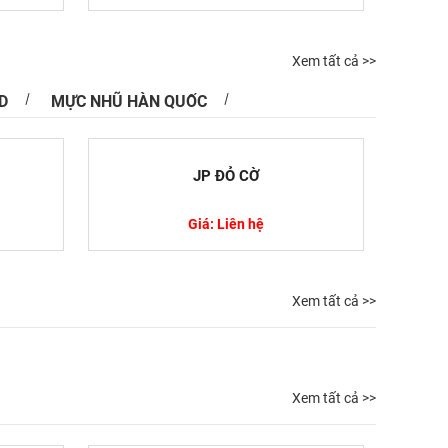
Xem tất cả >>
D
MỰC NHŨ HÀN QUỐC
JP ĐỎ CỜ
Giá: Liên hệ
Xem tất cả >>
Xem tất cả >>