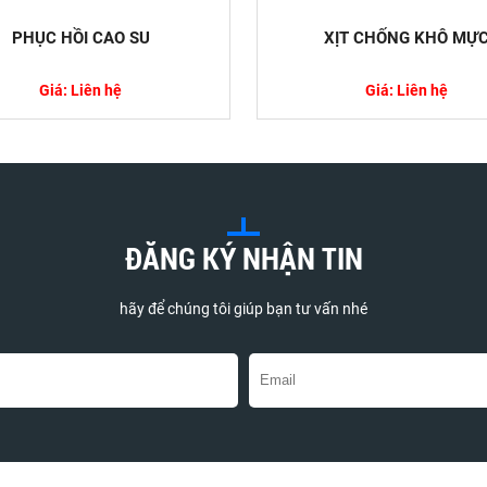
PHỤC HỒI CAO SU
XỊT CHỐNG KHÔ MỰ
Giá: Liên hệ
Giá: Liên hệ
ại Kim Loại Nặng Độc Hại Trong Nước và
 Hiệu Quả
ng độc hại là một trong những vấn đề nghiêm
ghiên cứu rộng rãi trên thế giới. Chúng có thể...
ĐĂNG KÝ NHẬN TIN
hãy để chúng tôi giúp bạn tư vấn nhé
óa Là Gì? Tác Dụng Và Ứng Dụng Trong Đời
a là một thành phần phổ biến trong nhiều loại
à mỹ phẩm. Tuy nhiên, nhiều người vẫn chưa