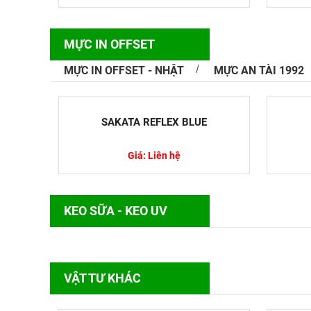
MỰC IN OFFSET
MỰC IN OFFSET - NHẬT
MỰC AN TÀI 1992
Tìm Hiểu 
Máy so màu 
SAKATA REFLEX BLUE
và pha trộn
hưởng...
Giá: Liên hệ
KEO SỮA - KEO UV
Nguyên Tắc
Thủy Sản
VẬT TƯ KHÁC
Trong lĩnh v
nắm vững kỹ