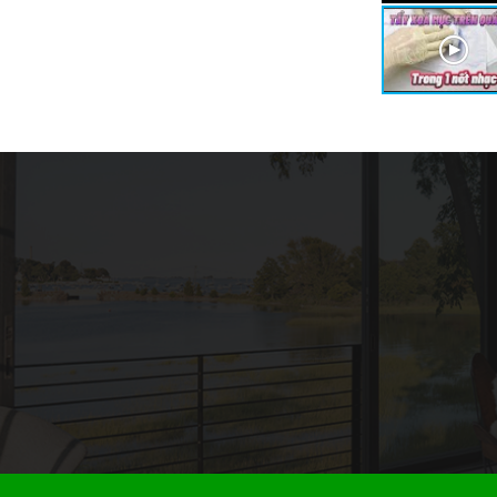
 Gì? Những Lưu Ý Quan Trọng Khi Sử Dụng
một sản phẩm quen thuộc, thường được sử dụng
hà hàng lẩu nướng, quán ăn, và các chuyến dã
ghiệp: Khái Niệm, Các Loại và Ứng Dụng
Xuất
hiệp là một thành phần quan trọng trong nhiều
uất, từ hóa chất, dược phẩm đến thực phẩm và...