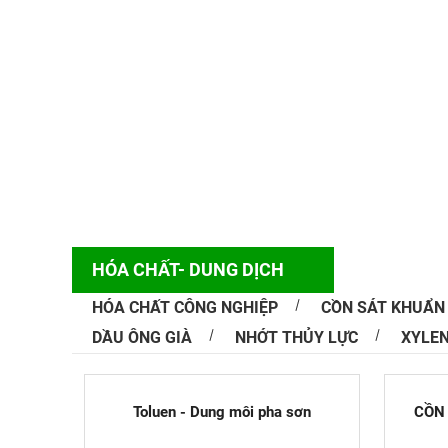
HÓA CHẤT- DUNG DỊCH
HÓA CHẤT CÔNG NGHIỆP
CỒN SÁT KHUẨN
DẦU ÔNG GIÀ
NHỚT THỦY LỰC
XYLE
Nguyên nhâ
Trong quá tr
thiết kế là 
Toluen - Dung môi pha sơn
CỒN 