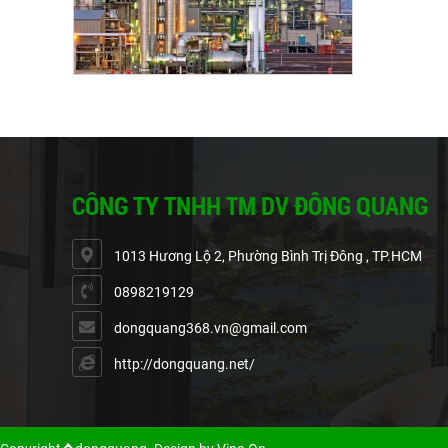
Cồn Khô Là
Cồn Khô
Cồn khô là 
CÔNG TY TNHH TM DV ĐÔNG QUANG
trong các n
ngoại....
1013 Hương Lộ 2, Phường Bình Trị Đông , TP.HCM
0898219129
dongquang368.vn@gmail.com
http://dongquang.net/
Cồn Công N
Trong Sản 
Cồn công ng
ngành sản x