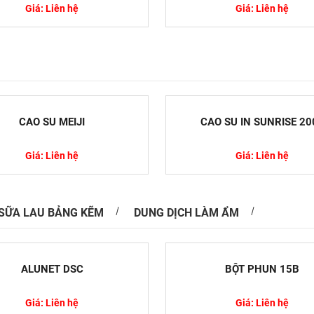
Giá: Liên hệ
Giá: Liên hệ
in ấn truyền thống và hiện đại
n ấn đóng vai trò không nhỏ trong việc làm phong
m, kích thích nhu cầu mua hàng của người dùng.
CAO SU MEIJI
CAO SU IN SUNRISE 20
Giá: Liên hệ
Giá: Liên hệ
SỮA LAU BẢNG KẼM
DUNG DỊCH LÀM ẨM
 Khám Phá Toàn Diện Tính Chất, Ứng Dụng
ử Dụng An Toàn
ALUNET DSC
BỘT PHUN 15B
Pyrrolidone (NMP) là một dung môi hữu cơ quan
 sử dụng rộng rãi trong nhiều ngành công nghiệp
Giá: Liên hệ
Giá: Liên hệ