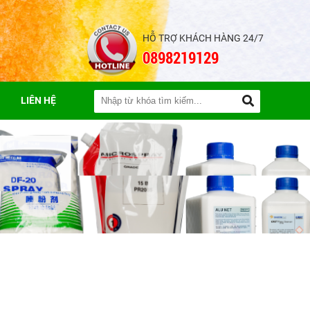
HỖ TRỢ KHÁCH HÀNG 24/7
0898219129
LIÊN HỆ