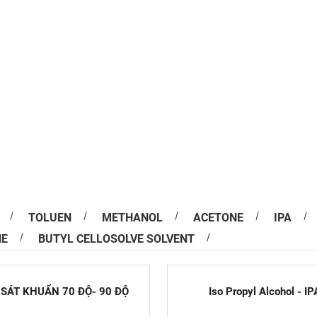
TOLUEN
METHANOL
ACETONE
IPA
NE
BUTYL CELLOSOLVE SOLVENT
n In Offset bị lệch màu
ình in ấn việc bị lệch màu trên ấn phẩm so với bản
sự cố rất thường gặp. Màu sắc có thể...
SÁT KHUẨN 70 ĐỘ- 90 ĐỘ
Iso Propyl Alcohol - IP