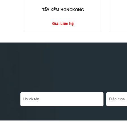
TẨY KẼM HONGKONG
Giá: Liên hệ
Top Các Lo
Cách Xử Lý
Kim loại nặ
trọng được n
Chất Nhũ H
Sống
Chất nhũ hó
thực phẩm v