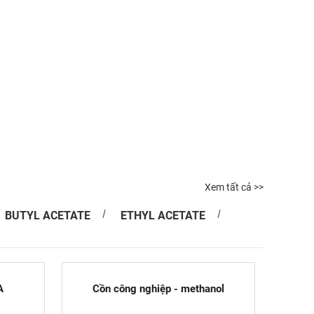
Xem tất cả >>
BUTYL ACETATE
ETHYL ACETATE
A
Cồn công nghiệp - methanol