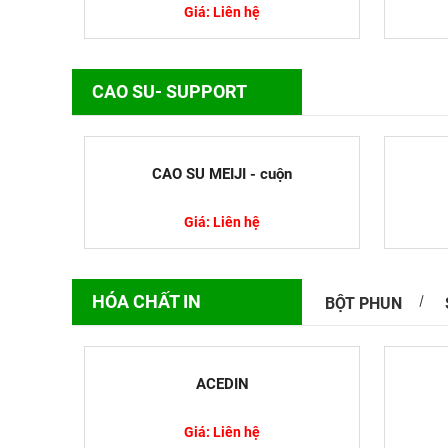
Giá: Liên hệ
CAO SU- SUPPORT
Công nghệ 
Công nghệ i
phú sản phẩ
CAO SU MEIJI - cuộn
Vì...
Giá: Liên hệ
HÓA CHẤT IN
BỘT PHUN
NMP Là Gì?
Và Cách S
ACEDIN
N-Methyl-2-
trọng, được
Giá: Liên hệ
như hóa...