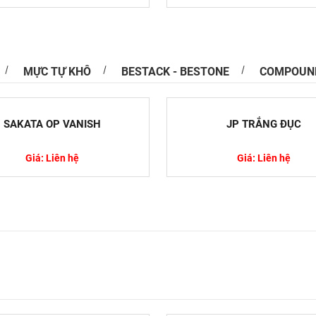
MỰC TỰ KHÔ
BESTACK - BESTONE
COMPOUN
Nguyên Lý Hoạt Động Của Máy So Màu
là một giải pháp quan trọng trong việc phối màu
SAKATA OP VANISH
JP TRẮNG ĐỤC
 màu sắc trong sản xuất. Màu sắc không chỉ ảnh
Giá: Liên hệ
Giá: Liên hệ
 Sử Dụng Thuốc, Hóa Chất Trong Nuôi Trồng
ực nuôi trồng thủy sản, nhiều người nuôi chưa
 thuật quản lý và chăm sóc sức khỏe cho động...