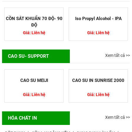
CỒN SÁT KHUẨN 70 ĐỘ- 90
Iso Propyl Alcohol - IPA
ĐỘ
Giá: Liên hệ
Giá: Liên hệ
Xem tất cả >>
CAO SU- SUPPORT
CAO SU MEIJI
CAO SU IN SUNRISE 2000
Giá: Liên hệ
Giá: Liên hệ
Nguyên nhân In Offset bị lệch
màu
Trong quá trình in ấn việc bị lệch
Xem tất cả >>
HÓA CHẤT IN
màu trên ấn phẩm so với bản thiết
kế là sự cố rất thường gặp. Màu