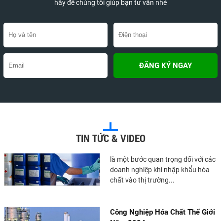
nghiên cứu rộng rãi trên thế giới.
hãy để chúng tôi giúp bạn tư vấn nhé
Chúng có thể...
Chất Nhũ Hóa Là Gì? Tác Dụng
Và Ứng Dụng Trong Đời Sống
Chất nhũ hóa là một thành phần
phổ biến trong nhiều loại thực
phẩm và mỹ phẩm. Tuy nhiên,
nhiều người vẫn chưa hiểu...
Hướng Dẫn Chi Tiết Về Thủ Tục
TIN TỨC & VIDEO
Khai Báo Hóa Chất Nhập Khẩu
Việc khai báo hóa chất nhập khẩu
là một bước quan trọng đối với các
doanh nghiệp khi nhập khẩu hóa
chất vào thị trường...
Công Nghiệp Hóa Chất Thế Giới