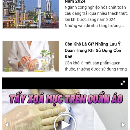
Năm 2024
Ngành công nghiệp hóa chất toàn
cầu đang trải qua nhiều thách thức
lớn khi bước sang năm 2024.
Những vấn đề như tăng trưởng...
Cồn Khô Là Gì? Những Lưu Ý
Quan Trọng Khi Sử Dụng Cồn
Khô
Cồn khô là một sản phẩm quen
thuộc, thường được sử dụng trong
các nhà hàng lẩu nướng, quán ăn,
và các chuyến dã ngoại....
Cồn Công Nghiệp: Khái Niệm,
Các Loại và Ứng Dụng Trong
Sản Xuất
Cồn công nghiệp là một thành
phần quan trọng trong nhiều