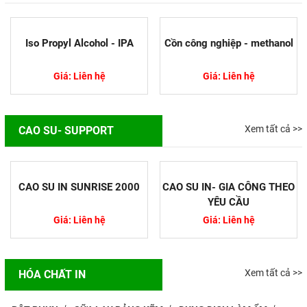
Iso Propyl Alcohol - IPA
Cồn công nghiệp - methanol
Giá: Liên hệ
Giá: Liên hệ
Nguyên nhân In Offset bị lệch
màu
Xem tất cả >>
CAO SU- SUPPORT
Trong quá trình in ấn việc bị lệch
màu trên ấn phẩm so với bản thiết
kế là sự cố rất thường gặp. Màu
sắc có thể...
CAO SU IN SUNRISE 2000
CAO SU IN- GIA CÔNG THEO
YÊU CẦU
Công nghệ in ấn truyền thống và
Giá: Liên hệ
Giá: Liên hệ
hiện đại
Công nghệ in ấn đóng vai trò
không nhỏ trong việc làm phong
Xem tất cả >>
HÓA CHẤT IN
phú sản phẩm, kích thích nhu cầu
mua hàng của người dùng. Vì...