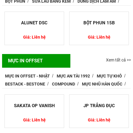
BỘT PHUN
SỮA LAU BẢNG KẼM
DUNG DỊCH LÀM ẨM
NMP Là Gì? Khám Phá Toàn
Diện Tính Chất, Ứng Dụng Và
ALUNET DSC
BỘT PHUN 15B
Cách Sử Dụng An Toàn
N-Methyl-2-Pyrrolidone (NMP) là
Giá: Liên hệ
Giá: Liên hệ
một dung môi hữu cơ quan trọng,
được sử dụng rộng rãi trong nhiều
ngành công nghiệp như hóa...
Xem tất cả >>
MỰC IN OFFSET
Tìm Hiểu Nguyên Lý Hoạt Động
MỰC IN OFFSET - NHẬT
MỰC AN TÀI 1992
MỰC TỰ KHÔ
Của Máy So Màu
Máy so màu là một giải pháp quan
BESTACK - BESTONE
COMPOUND
MỰC NHŨ HÀN QUỐC
trọng trong việc phối màu và pha
trộn màu sắc trong sản xuất. Màu
sắc không chỉ ảnh hưởng...
SAKATA OP VANISH
JP TRẮNG ĐỤC
Giá: Liên hệ
Giá: Liên hệ
Nguyên Tắc Sử Dụng Thuốc,
Hóa Chất Trong Nuôi Trồng