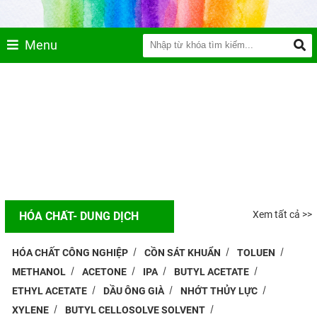
Menu
Xem tất cả >>
HÓA CHẤT- DUNG DỊCH
HÓA CHẤT CÔNG NGHIỆP
CỒN SÁT KHUẨN
TOLUEN
METHANOL
ACETONE
IPA
BUTYL ACETATE
ETHYL ACETATE
DẦU ÔNG GIÀ
NHỚT THỦY LỰC
XYLENE
BUTYL CELLOSOLVE SOLVENT