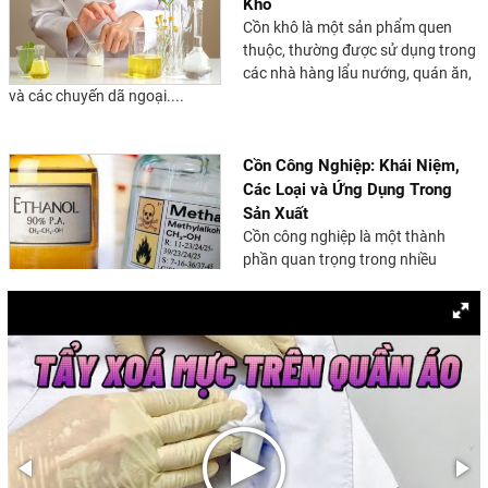
Khô
Cồn khô là một sản phẩm quen
thuộc, thường được sử dụng trong
các nhà hàng lẩu nướng, quán ăn,
và các chuyến dã ngoại....
Cồn Công Nghiệp: Khái Niệm,
Các Loại và Ứng Dụng Trong
Sản Xuất
Cồn công nghiệp là một thành
phần quan trọng trong nhiều
ngành sản xuất, từ hóa chất, dược
phẩm đến thực phẩm và...
Hướng Dẫn An Toàn Vận Chuyển
Hóa Chất Công Nghiệp
An toàn hóa chất là một yếu tố
quan trọng trong quá trình vận
chuyển hóa chất công nghiệp. Để