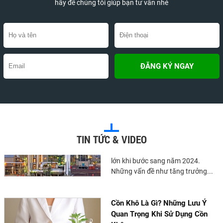
nhiều người vẫn chưa hiểu...
hãy để chúng tôi giúp bạn tư vấn nhé
Hướng Dẫn Chi Tiết Về Thủ Tục
Khai Báo Hóa Chất Nhập Khẩu
Việc khai báo hóa chất nhập khẩu
là một bước quan trọng đối với các
doanh nghiệp khi nhập khẩu hóa
chất vào thị trường...
Công Nghiệp Hóa Chất Thế Giới
Năm 2024
TIN TỨC & VIDEO
Ngành công nghiệp hóa chất toàn
cầu đang trải qua nhiều thách thức
lớn khi bước sang năm 2024.
Những vấn đề như tăng trưởng...
Cồn Khô Là Gì? Những Lưu Ý
Quan Trọng Khi Sử Dụng Cồn