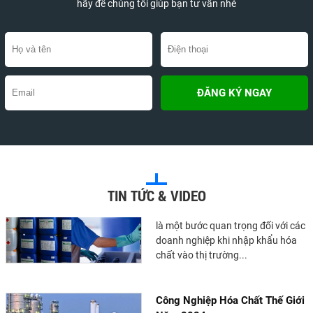
nghiên cứu rộng rãi trên thế giới.
hãy để chúng tôi giúp bạn tư vấn nhé
Chúng có thể...
Chất Nhũ Hóa Là Gì? Tác Dụng
Và Ứng Dụng Trong Đời Sống
Chất nhũ hóa là một thành phần
phổ biến trong nhiều loại thực
phẩm và mỹ phẩm. Tuy nhiên,
nhiều người vẫn chưa hiểu...
Hướng Dẫn Chi Tiết Về Thủ Tục
TIN TỨC & VIDEO
Khai Báo Hóa Chất Nhập Khẩu
Việc khai báo hóa chất nhập khẩu
là một bước quan trọng đối với các
doanh nghiệp khi nhập khẩu hóa
chất vào thị trường...
Công Nghiệp Hóa Chất Thế Giới