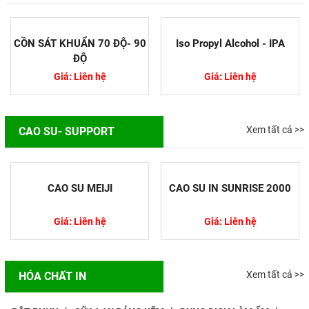
CỒN SÁT KHUẨN 70 ĐỘ- 90
Iso Propyl Alcohol - IPA
ĐỘ
Giá: Liên hệ
Giá: Liên hệ
Xem tất cả >>
CAO SU- SUPPORT
CAO SU MEIJI
CAO SU IN SUNRISE 2000
Giá: Liên hệ
Giá: Liên hệ
Nguyên nhân In Offset bị lệch
màu
Trong quá trình in ấn việc bị lệch
Xem tất cả >>
HÓA CHẤT IN
màu trên ấn phẩm so với bản thiết
kế là sự cố rất thường gặp. Màu