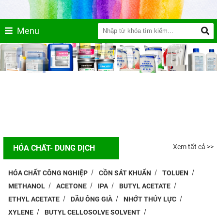
Menu
Xem tất cả >>
HÓA CHẤT- DUNG DỊCH
HÓA CHẤT CÔNG NGHIỆP
CỒN SÁT KHUẨN
TOLUEN
METHANOL
ACETONE
IPA
BUTYL ACETATE
ETHYL ACETATE
DẦU ÔNG GIÀ
NHỚT THỦY LỰC
XYLENE
BUTYL CELLOSOLVE SOLVENT