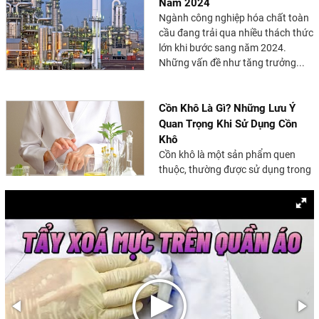
Năm 2024
Ngành công nghiệp hóa chất toàn
cầu đang trải qua nhiều thách thức
lớn khi bước sang năm 2024.
Những vấn đề như tăng trưởng...
Cồn Khô Là Gì? Những Lưu Ý
Quan Trọng Khi Sử Dụng Cồn
Khô
Cồn khô là một sản phẩm quen
thuộc, thường được sử dụng trong
các nhà hàng lẩu nướng, quán ăn,
và các chuyến dã ngoại....
Cồn Công Nghiệp: Khái Niệm,
Các Loại và Ứng Dụng Trong
Sản Xuất
Cồn công nghiệp là một thành
phần quan trọng trong nhiều